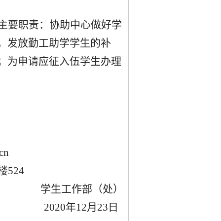
主要职责：协助中心做好学
，发放勤工助学学生的补
；为申请应征入伍学生办理
cn
楼
524
学生工作部（处）
2020
年
12
月
23
日